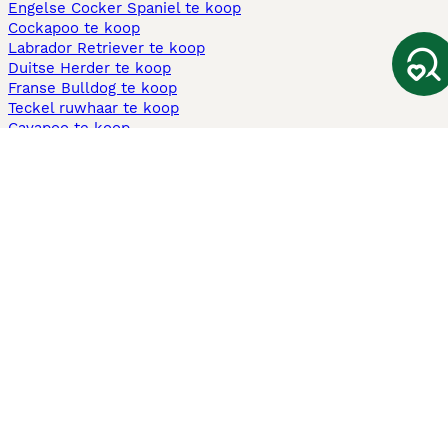
Engelse Cocker Spaniel te koop
Cockapoo te koop
Labrador Retriever te koop
Duitse Herder te koop
Franse Bulldog te koop
Teckel ruwhaar te koop
Cavapoo te koop
Andere populaire pagina's
Honden te koop in Amsterdam
Pups te koop Limburg​
Pups te koop Friesland​
Honden te koop in Gelderland
Honden te koop in Den Haag
Honden te koop in Enschede
Adopteer hond in Nederland
Informatie
Over ons
Privacybeleid
Support