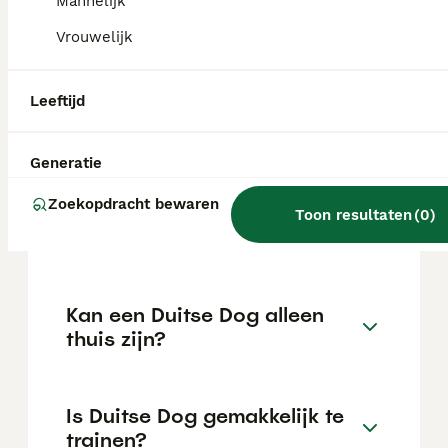
kan variëren afhankelijk van factoren zoals
Mannelijk
de stamboom, de reputatie van de fokker en
Vrouwelijk
de locatie.
Leeftijd
Wat is het karakter van een
Duitse Dog?
Generatie
Zoekopdracht bewaren
Hoeveel jaar leeft een Duitse
Toon resultaten
(
0
)
Dog?
Kan een Duitse Dog alleen
thuis zijn?
Is Duitse Dog gemakkelijk te
trainen?