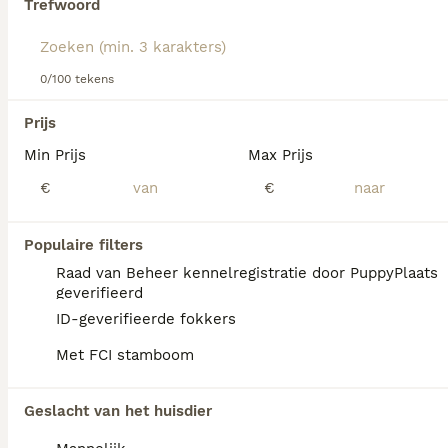
Trefwoord
Lees onze
Duitse Dog adviespagina
voor informatie over
dit hondenras.
We hebben 0 Deense Dog Honden ter adoptie
0/100 tekens
in Brunssum gevonden.
Als je toekomstige resultaten wil zien voor deze 
Prijs
exacte zoekopdracht, sla dan je zoekopdracht op en 
vind jouw perfecte hond:
Min Prijs
Max Prijs
€
€
Zoekopdracht bewaren
Populaire filters
FAQ's
Raad van Beheer kennelregistratie door PuppyPlaats
geverifieerd
ID-geverifieerde fokkers
Hoeveel kost een Duitse
Met FCI stamboom
Dog?
De gemiddelde prijs voor een Duitse Dog
Geslacht van het huisdier
pup in Nederland ligt rond de €1017 maar dit