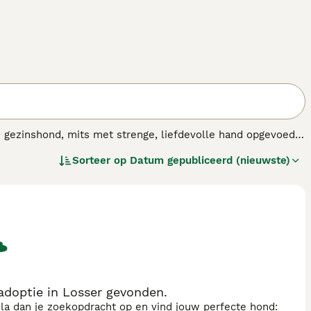
e gezinshond, mits met strenge, liefdevolle hand opgevoed.
 is zijn gezin zeer trouw, en daarbij vriendelijk voor
Sorteer op
Datum gepubliceerd (nieuwste)
j nog steeds voor de jacht gebruikt.
doptie in Losser gevonden.
sla dan je zoekopdracht op en vind jouw perfecte hond: