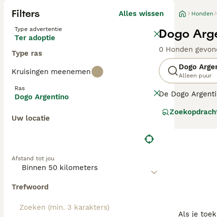
Filters
Alles wissen
Honden
Type advertentie
Dogo Arge
Ter adoptie
0 Honden gevon
Type ras
Dogo Arge
Kruisingen meenemen
Alleen puur
Ras
De Dogo Argentin
Dogo Argentino
De Dogo Argentin
Zoekopdrach
kinderen maar te
Uw locatie
Lees onze Dogo 
Afstand tot jou
Trefwoord
Als je toe