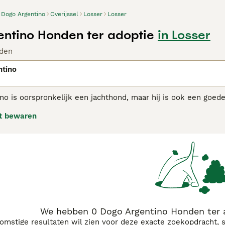
Dogo Argentino
Overijssel
Losser
Losser
ntino Honden ter adoptie
in Losser
den
ntino
o is oorspronkelijk een jachthond, maar hij is ook een goed
o is een typische eenmanshond en geen ras voor beginners. Hij
t bewaren
gelijkertijd ook een scherpe waakhond. In Argentinië wordt hi
Argentino adviespagina voor informatie over dit hondenras.
We hebben 0 Dogo Argentino Honden ter a
komstige resultaten wil zien voor deze exacte zoekopdracht, 