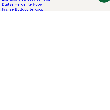
Duitse Herder te koop
Franse Bulldog te koop
Teckel ruwhaar te koop
Cavapoo te koop
Andere populaire pagina's
Honden te koop in Amsterdam
Pups te koop Limburg​
Pups te koop Friesland​
Honden te koop in Gelderland
Honden te koop in Den Haag
Honden te koop in Enschede
Adopteer hond in Nederland
Informatie
Over ons
Privacybeleid
Support
Pers
Voorwaarden
Pups verkopen