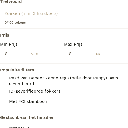
Trefwoord
'brandweerhonden' kregen.
Lees onze
Dalmatiër adviespagina
voor informatie over dit
We hebben 0 Dalmatiër Honden ter adoptie
hondenras.
0/100 tekens
in Coevorden gevonden.
Als je toekomstige resultaten wil zien voor deze 
Prijs
exacte zoekopdracht, sla dan je zoekopdracht op en 
vind jouw perfecte hond:
Min Prijs
Max Prijs
€
€
Zoekopdracht bewaren
Populaire filters
Raad van Beheer kennelregistratie door PuppyPlaats
geverifieerd
ID-geverifieerde fokkers
Met FCI stamboom
Geslacht van het huisdier