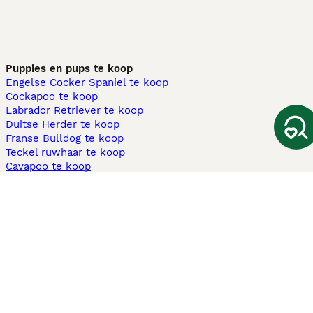
Puppies en pups te koop
Engelse Cocker Spaniel te koop
Cockapoo te koop
Labrador Retriever te koop
Duitse Herder te koop
Franse Bulldog te koop
Teckel ruwhaar te koop
Cavapoo te koop
Andere populaire pagina's
Honden te koop in Amsterdam
Pups te koop Limburg​
Pups te koop Friesland​
Honden te koop in Gelderland
Honden te koop in Den Haag
Honden te koop in Enschede
Adopteer hond in Nederland