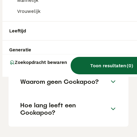
Mannelijk
locatie.
Vrouwelijk
Is een Cockapoo makkelijk?
Leeftijd
Kan een Cockapoo goed
Generatie
alleen thuis blijven?
Zoekopdracht bewaren
Toon resultaten
(
0
)
Waarom geen Cockapoo?
Hoe lang leeft een
Cockapoo?