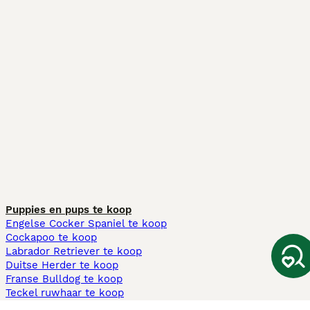
Puppies en pups te koop
Engelse Cocker Spaniel te koop
Cockapoo te koop
Labrador Retriever te koop
Duitse Herder te koop
Franse Bulldog te koop
Teckel ruwhaar te koop
Cavapoo te koop