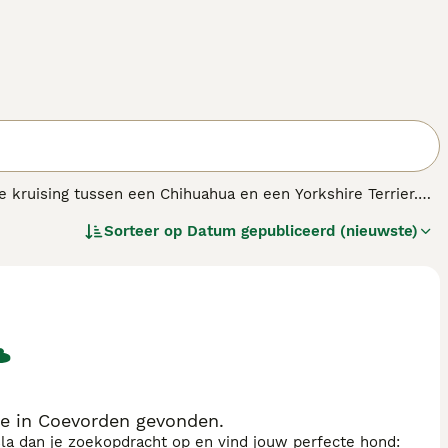
e kruising tussen een Chihuahua en een Yorkshire Terrier.
 grootte van beide ouders. Ze verschenen voor het eerst in
Sorteer op
Datum gepubliceerd (nieuwste)
nkzij hun kleine formaat en schattige kenmerken die ze van
informatie over dit hondenras.
e in Coevorden gevonden.
sla dan je zoekopdracht op en vind jouw perfecte hond: