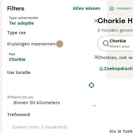
Filters
Alles wissen
Honden
Type advertentie
Chorkie H
Ter adoptie
0 Honden gevon
Type ras
Chorkie
Kruisingen meenemen
Alleen puur
Ras
Chorkies, ook we
Chorkie
Sommige honden z
Zoekopdrach
de jaren negent
Uw locatie
hun ouderrassen
Afstand tot jou
Trefwoord
Als je toe