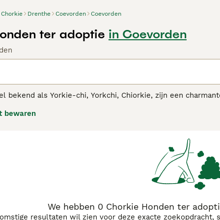
Chorkie
Drenthe
Coevorden
Coevorden
onden ter adoptie
in Coevorden
den
l bekend als Yorkie-chi, Yorkchi, Chiorkie, zijn een charmant
ijn minuscule, terwijl andere klein zijn, afhankelijk van de
t bewaren
ig en werden snel populair bij mensen over de hele wereld da
 hebben geërfd.Lees onze aankoopgids voor de
Chorkie
voor 
We hebben 0 Chorkie Honden ter adopti
komstige resultaten wil zien voor deze exacte zoekopdracht, 