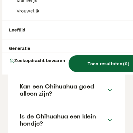
Mannelijk
locatie.
Vrouwelijk
Is een Chihuahua een
Leeftijd
makkelijke hond?
Generatie
Hoe lang blijft een
Zoekopdracht bewaren
Chihuahua leven?
Toon resultaten
(
0
)
Kan een Chihuahua goed
alleen zijn?
Is de Chihuahua een klein
hondje?