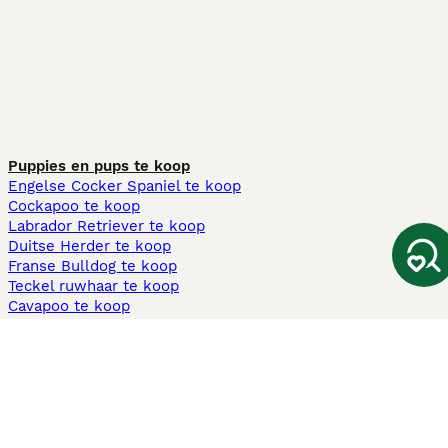
Puppies en pups te koop
Engelse Cocker Spaniel te koop
Cockapoo te koop
Labrador Retriever te koop
Duitse Herder te koop
Franse Bulldog te koop
Teckel ruwhaar te koop
Cavapoo te koop
Andere populaire pagina's
Honden te koop in Amsterdam
Pups te koop Limburg​
Pups te koop Friesland​
Honden te koop in Gelderland