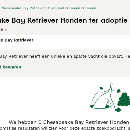
Chesapeake Bay Retriever
Overijssel
Ommen
Ommen
e Bay Retriever Honden ter adoptie
den
e Bay Retriever
ay Retriever heeft een unieke en aparte vacht die opvalt. He
n zeer energiek, waardoor ze het meest geschikt zijn voor e
t bewaren
 meestal één lid van het gezin thuis blijft als de rest uit is, 
peake Bay Retriever adviespagina
voor informatie over dit h
We hebben 0 Chesapeake Bay Retriever Honden
komstige resultaten wil zien voor deze exacte zoekopdracht, 