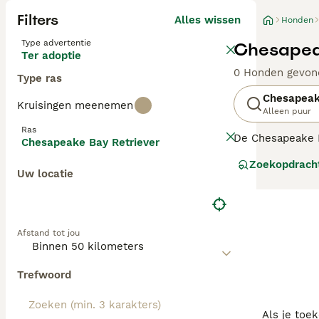
Filters
Alles wissen
Honden
Type advertentie
Chesapeak
Ter adoptie
0 Honden gevon
Type ras
Chesapeak
Kruisingen meenemen
Alleen puur
Ras
De Chesapeake B
Chesapeake Bay Retriever
stamboom. Ze zij
Zoekopdrach
huishoudens waar
Uw locatie
Lees onze
Chesa
Afstand tot jou
Trefwoord
Als je toe