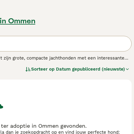
in Ommen
t zijn grote, compacte jachthonden met een interessante
igenaren die een druk buitenleven leiden, en voor
Sorteer op
Datum gepubliceerd (nieuwste)
zodat de honden nooit voor langere tijd alleen zijn.
ondenras.
 ter adoptie in Ommen gevonden.
sla dan je zoekopdracht op en vind jouw perfecte hond: