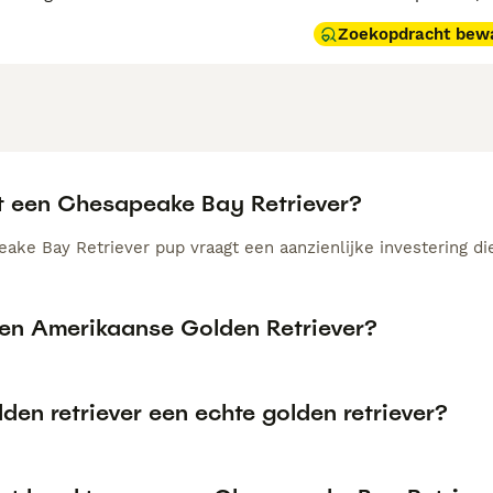
Zoekopdracht bew
t een Chesapeake Bay Retriever?
ake Bay Retriever pup vraagt een aanzienlijke investering die
een Amerikaanse Golden Retriever?
lden retriever een echte golden retriever?