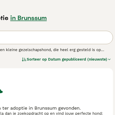
tie
in Brunssum
en kleine gezelschapshond, die heel erg gesteld is op
e zachte vacht en lange oren. Cavaliers zijn groter dan hun
Sorteer op
Datum gepubliceerd (nieuwste)
t hondenras.
n ter adoptie in Brunssum gevonden.
sla dan je zoekopdracht op en vind jouw perfecte hond: