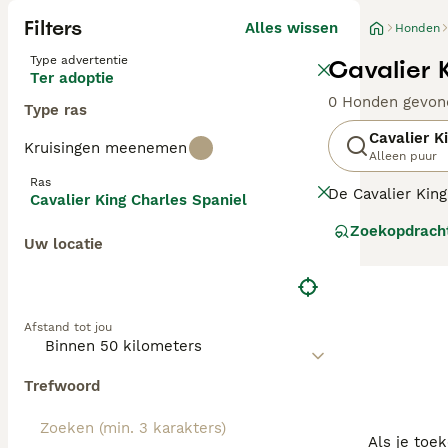
Filters
Alles wissen
Honden
Type advertentie
Cavalier 
Ter adoptie
0 Honden gevon
Type ras
Cavalier K
Kruisingen meenemen
Alleen puur
Ras
De Cavalier King
Cavalier King Charles Spaniel
gezelschap (zowe
Zoekopdrach
King Charles ne
Uw locatie
Lees onze
Caval
Afstand tot jou
Trefwoord
Als je toe