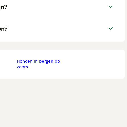
jn?
en?
honden in bergen op
zoom