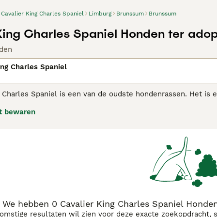
Cavalier King Charles Spaniel
Limburg
Brunssum
Brunssum
King Charles Spaniel Honden ter adop
den
ing Charles Spaniel
 Charles Spaniel is een van de oudste hondenrassen. Het is e
l andere honden als mensen). Het ras heeft een redelijk lang
t bewaren
ven en hebben ook een langere, minder stompe neus.
ier King Charles Spaniel adviespagina
voor informatie over di
We hebben 0 Cavalier King Charles Spaniel Honde
komstige resultaten wil zien voor deze exacte zoekopdracht, 