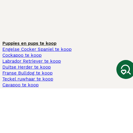
Puppies en pups te koop
Engelse Cocker Spaniel te koop
Cockapoo te koop
Labrador Retriever te koop
Duitse Herder te koop
Franse Bulldog te koop
Teckel ruwhaar te koop
Cavapoo te koop
Andere populaire pagina's
Honden te koop in Amsterdam
Pups te koop Limburg​
Pups te koop Friesland​
Honden te koop in Gelderland
Honden te koop in Den Haag