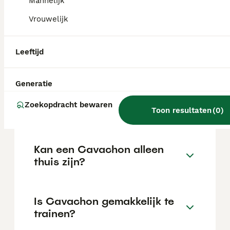
Mannelijk
locatie.
Vrouwelijk
Wat is het karakter van een
Leeftijd
Cavachon?
Generatie
Hoeveel jaar leeft een
Zoekopdracht bewaren
Cavachon?
Toon resultaten
(
0
)
Kan een Cavachon alleen
thuis zijn?
Is Cavachon gemakkelijk te
trainen?