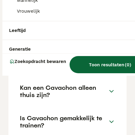
Mannelijk
locatie.
Vrouwelijk
Wat is het karakter van een
Leeftijd
Cavachon?
Generatie
Hoeveel jaar leeft een
Zoekopdracht bewaren
Cavachon?
Toon resultaten
(
0
)
Kan een Cavachon alleen
thuis zijn?
Is Cavachon gemakkelijk te
trainen?