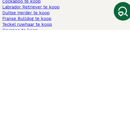
Cockapoo te koop
Labrador Retriever te koop
Duitse Herder te koop
Franse Bulldog te koop
Teckel ruwhaar te koop
Cavapoo te koop
Andere populaire pagina's
Honden te koop in Amsterdam
Pups te koop Limburg​
Pups te koop Friesland​
Honden te koop in Gelderland
Honden te koop in Den Haag
Honden te koop in Enschede
Adopteer hond in Nederland
Informatie
Over ons
Privacybeleid
Support
Pers