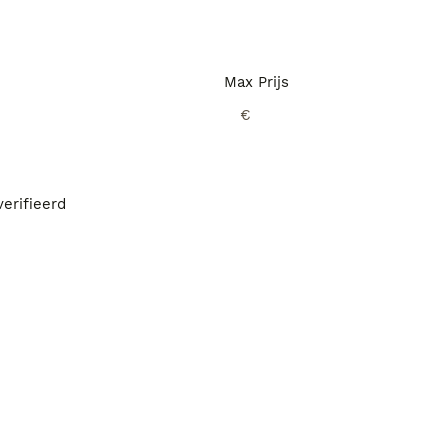
Max Prijs
€
erifieerd