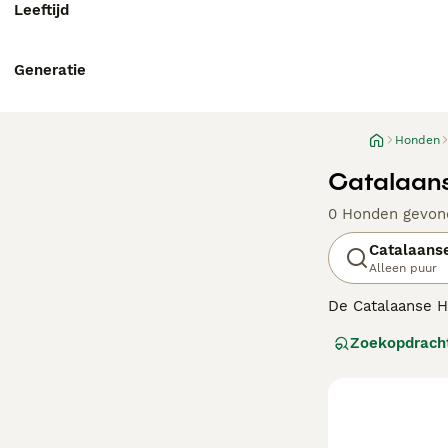
Leeftijd
Generatie
Honden
Catalaans
0 Honden gevon
Catalaans
Alleen puur
De Catalaanse H
om samen met he
Zoekopdrach
en gezinshonden
Lees onze
Catal