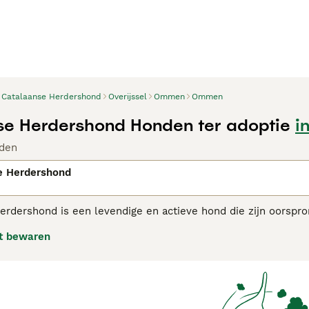
Catalaanse Herdershond
Overijssel
Ommen
Ommen
e Herdershond Honden ter adoptie
i
den
e Herdershond
erdershond is een levendige en actieve hond die zijn oorspro
rders te werken en grote kuddes vee te bewaken en te hoede
t bewaren
 geworden in andere delen van de wereld.
aanse Herdershond adviespagina
voor informatie over dit hon