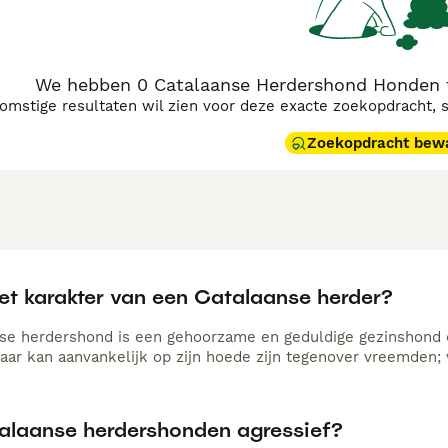
We hebben 0 Catalaanse Herdershond Honden 
komstige resultaten wil zien voor deze exacte zoekopdracht, 
Zoekopdracht bew
het karakter van een Catalaanse herder?
se herdershond is een gehoorzame en geduldige gezinshond d
maar kan aanvankelijk op zijn hoede zijn tegenover vreemden; 
talaanse herdershonden agressief?