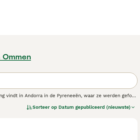
n Ommen
ng vindt in Andorra in de Pyreneeën, waar ze werden gefokt
n. Meer recentelijk zijn ze echter populaire gezelschaps-
Sorteer op
Datum gepubliceerd (nieuwste)
denras.