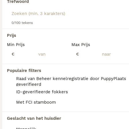
Trefwoord
We hebben 0 Cane Corso Honden ter adoptie
0/100 tekens
in Nieuwegein gevonden.
Als je toekomstige resultaten wil zien voor deze 
Prijs
exacte zoekopdracht, sla dan je zoekopdracht op en 
vind jouw perfecte hond:
Min Prijs
Max Prijs
€
€
Zoekopdracht bewaren
Populaire filters
FAQ's
Raad van Beheer kennelregistratie door PuppyPlaats
geverifieerd
ID-geverifieerde fokkers
Hoeveel kost een Cane
Met FCI stamboom
Corso?
De gemiddelde prijs voor een Cane Corso
Geslacht van het huisdier
pup in Nederland ligt rond de €1057 maar dit