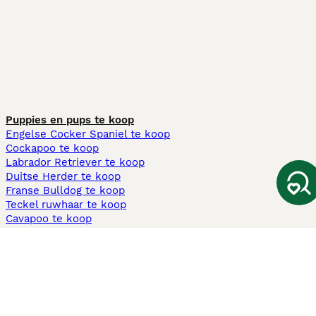
Puppies en pups te koop
Engelse Cocker Spaniel te koop
Cockapoo te koop
Labrador Retriever te koop
Duitse Herder te koop
Franse Bulldog te koop
Teckel ruwhaar te koop
Cavapoo te koop
Andere populaire pagina's
Honden te koop in Amsterdam
Pups te koop Limburg​
Pups te koop Friesland​
Honden te koop in Gelderland