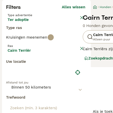
Filters
Alles wissen
Honden
Type advertentie
Cairn Ter
Ter adoptie
0 Honden gevon
Type ras
Cairn Terri
Kruisingen meenemen
Alleen puur
Ras
Cairn Terriërs 
Cairn Terriër
nooit onverzorg
Zoekopdrach
populair als gez
Uw locatie
Lees onze
Cairn
Afstand tot jou
Trefwoord
Als je toe