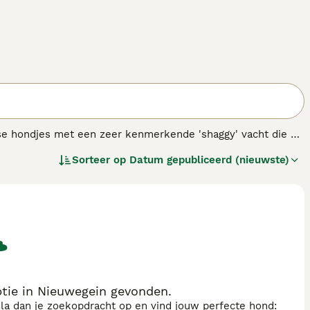
lse hondjes met een zeer kenmerkende 'shaggy' vacht die er
en, maar vandaag de dag zijn deze charmante honden ook
Sorteer op
Datum gepubliceerd (nieuwste)
 aan hun eigenaren.
ptie in Nieuwegein gevonden.
sla dan je zoekopdracht op en vind jouw perfecte hond: