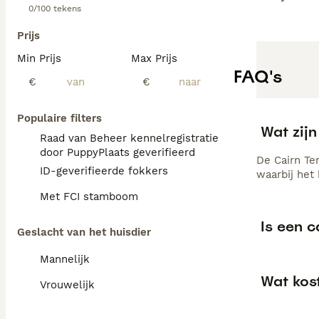
0/100 tekens
Prijs
Min Prijs
Max Prijs
FAQ's
€
€
Populaire filters
Wat zijn
Raad van Beheer kennelregistratie
door PuppyPlaats geverifieerd
De Cairn Te
ID-geverifieerde fokkers
waarbij het
Met FCI stamboom
Is een c
Geslacht van het huisdier
Mannelijk
Wat kost
Vrouwelijk