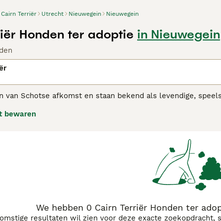
Cairn Terriër
Utrecht
Nieuwegein
Nieuwegein
riër Honden ter adoptie
in Nieuwegein
den
ër
zijn van Schotse afkomst en staan bekend als levendige, spee
d uitziet. Ze stonden vroeger bekend om hun jachtcapaciteit
t bewaren
inshond. Dit dankzij hun ondeugende uiterlijk en gehechtheid
 Terriër adviespagina
voor informatie over dit hondenras.
We hebben 0 Cairn Terriër Honden ter ado
komstige resultaten wil zien voor deze exacte zoekopdracht, 