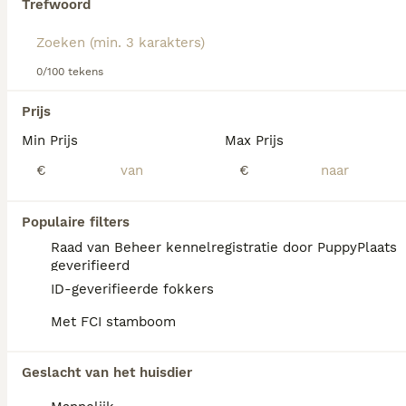
Trefwoord
Lees onze
Cairn Terriër adviespagina
voor informatie over
dit hondenras.
We hebben 0 Cairn Terriër Honden ter
0/100 tekens
adoptie in Simpelveld gevonden.
Als je toekomstige resultaten wil zien voor deze 
Prijs
exacte zoekopdracht, sla dan je zoekopdracht op en 
vind jouw perfecte hond:
Min Prijs
Max Prijs
€
€
Zoekopdracht bewaren
Populaire filters
FAQ's
Raad van Beheer kennelregistratie door PuppyPlaats
geverifieerd
ID-geverifieerde fokkers
Wat zijn de nadelen van een
Met FCI stamboom
Cairn Terriër?
De Cairn Terriër kan last hebben van
Geslacht van het huisdier
ontwrichting van de knieschijf, de ziekte van