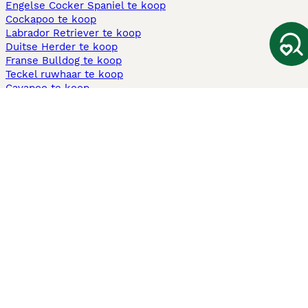
Engelse Cocker Spaniel te koop
Cockapoo te koop
Labrador Retriever te koop
Duitse Herder te koop
Franse Bulldog te koop
Teckel ruwhaar te koop
Cavapoo te koop
Andere populaire pagina's
Honden te koop in Amsterdam
Pups te koop Limburg​
Pups te koop Friesland​
Honden te koop in Gelderland
Honden te koop in Den Haag
Honden te koop in Enschede
Adopteer hond in Nederland
Informatie
Over ons
Privacybeleid
Support