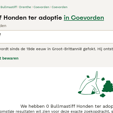
Bullmastiff
Drenthe
Coevorden
Coevorden
ff Honden ter adoptie
in Coevorden
den
f
ordt sinds de 19de eeuw in Groot-Brittannië gefokt. Hij onts
nkelijk gefokt om jachtopzieners te helpen stropers op te sp
t bewaren
en geworden. Ze staan bekend als temperamentvol, intelligen
astiff adviespagina
voor informatie over dit hondenras.
We hebben 0 Bullmastiff Honden ter adop
komstige resultaten wil zien voor deze exacte zoekopdracht, 