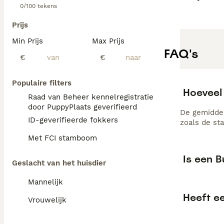
0/100 tekens
Prijs
Min Prijs
Max Prijs
FAQ's
€
€
Populaire filters
Hoeveel 
Raad van Beheer kennelregistratie
door PuppyPlaats geverifieerd
De gemiddel
ID-geverifieerde fokkers
zoals de st
Met FCI stamboom
Is een B
Geslacht van het huisdier
Mannelijk
Heeft e
Vrouwelijk