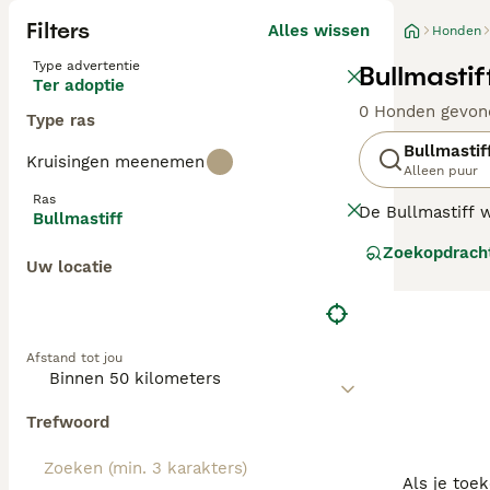
Filters
Alles wissen
Honden
Type advertentie
Bullmasti
Ter adoptie
0 Honden gevon
Type ras
Bullmastif
Kruisingen meenemen
Alleen puur
Ras
De Bullmastiff w
Bullmastiff
bulldog. Oorspro
Zoekopdrach
gezelschapshond
Uw locatie
Lees onze
Bullm
Afstand tot jou
Trefwoord
Als je toe