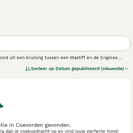
tond uit een kruising tussen een Mastiff en de Engelse
oren, zijn deze grote honden nu populaire
Sorteer op
Datum gepubliceerd (nieuwste)
t en alert en worden snel loyale familieleden.
tie in Coevorden gevonden.
sla dan je zoekopdracht op en vind jouw perfecte hond: