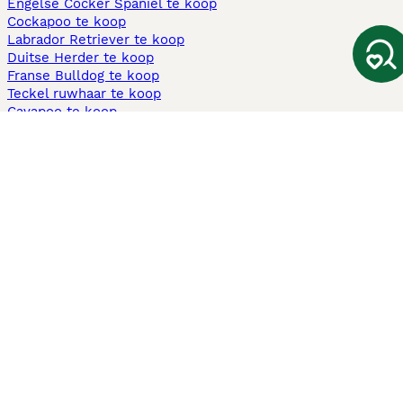
Engelse Cocker Spaniel te koop
Cockapoo te koop
Labrador Retriever te koop
Duitse Herder te koop
Franse Bulldog te koop
Teckel ruwhaar te koop
Cavapoo te koop
Andere populaire pagina's
Honden te koop in Amsterdam
Pups te koop Limburg​
Pups te koop Friesland​
Honden te koop in Gelderland
Honden te koop in Den Haag
Honden te koop in Enschede
Adopteer hond in Nederland
Informatie
Over ons
Privacybeleid
Support