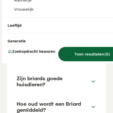
heupdysplasie, kanker, een opgeblazen buik,
Mannelijk
oogziekten, allergieën, hypothyreoïdie,
Vrouwelijk
epilepsie, oorontstekingen,
bloedstollingsstoornissen en hernia's.
Leeftijd
Wat kost een Briard pup?
Generatie
Zoekopdracht bewaren
Is een Briard een makkelijke
Toon resultaten
(
0
)
hond?
Zijn briards goede
huisdieren?
Hoe oud wordt een Briard
gemiddeld?