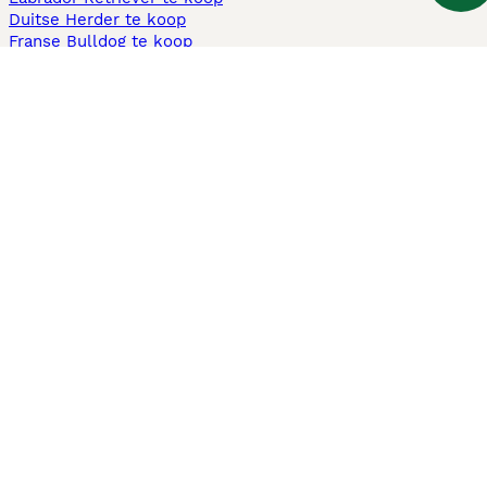
Duitse Herder te koop
Franse Bulldog te koop
Teckel ruwhaar te koop
Cavapoo te koop
Andere populaire pagina's
Honden te koop in Amsterdam
Pups te koop Limburg​
Pups te koop Friesland​
Honden te koop in Gelderland
Honden te koop in Den Haag
Honden te koop in Enschede
Adopteer hond in Nederland
Informatie
Over ons
Privacybeleid
Support
Pers
Voorwaarden
Pups verkopen