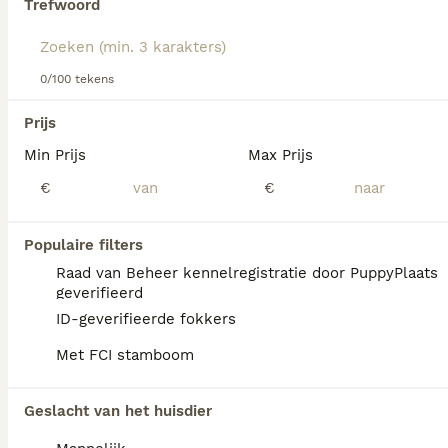
Trefwoord
We hebben 0 Braque D’Auvergne Honden ter
0/100 tekens
adoptie in Ommen gevonden.
Als je toekomstige resultaten wil zien voor deze 
Prijs
exacte zoekopdracht, sla dan je zoekopdracht op en 
vind jouw perfecte hond:
Min Prijs
Max Prijs
€
€
Zoekopdracht bewaren
Populaire filters
Raad van Beheer kennelregistratie door PuppyPlaats
geverifieerd
ID-geverifieerde fokkers
Met FCI stamboom
Geslacht van het huisdier