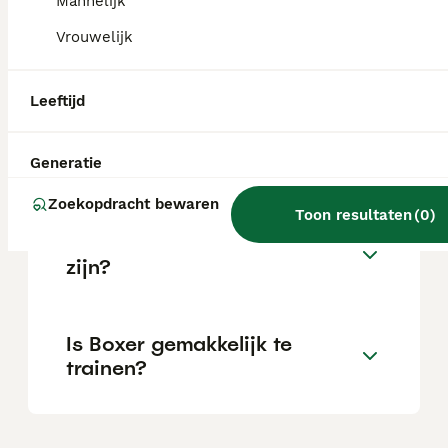
Mannelijk
Vrouwelijk
Wat is het karakter van een
Boxer?
Leeftijd
Hoeveel jaar leeft een Boxer?
Generatie
Zoekopdracht bewaren
Toon resultaten
(
0
)
Kan een Boxer alleen thuis
zijn?
Is Boxer gemakkelijk te
trainen?