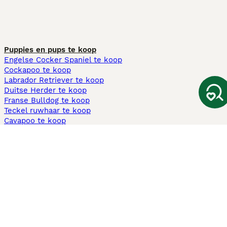
Puppies en pups te koop
Engelse Cocker Spaniel te koop
Cockapoo te koop
Labrador Retriever te koop
Duitse Herder te koop
Franse Bulldog te koop
Teckel ruwhaar te koop
Cavapoo te koop
Andere populaire pagina's
Honden te koop in Amsterdam
Pups te koop Limburg​
Pups te koop Friesland​
Honden te koop in Gelderland
Honden te koop in Den Haag
Honden te koop in Enschede
Adopteer hond in Nederland