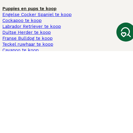
Puppies en pups te koop
Engelse Cocker Spaniel te koop
Cockapoo te koop
Labrador Retriever te koop
Duitse Herder te koop
Franse Bulldog te koop
Teckel ruwhaar te koop
Cavapoo te koop
Andere populaire pagina's
Honden te koop in Amsterdam
Pups te koop Limburg​
Pups te koop Friesland​
Honden te koop in Gelderland
Honden te koop in Den Haag
Honden te koop in Enschede
Adopteer hond in Nederland
Informatie
Over ons