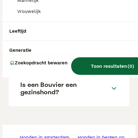
stamboom.
Mannelijk
Vrouwelijk
Wat kost een Bouvier des
Flandres-puppy?
Leeftijd
Generatie
Wat is het karakter van een
Bouvier des Flandres?
Zoekopdracht bewaren
Toon resultaten
(
0
)
Is een Bouvier een
gezinshond?
honden in amsterdam
honden in bergen op