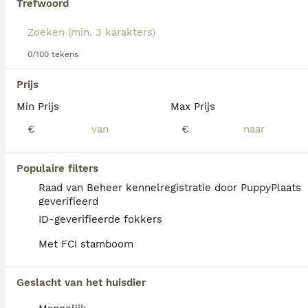
Trefwoord
Lees onze
Bouvier Des Flandres adviespagina
voor
informatie over dit hondenras.
We hebben 0 Bouvier des Flandres Honden
0/100 tekens
ter adoptie in Brunssum gevonden.
Als je toekomstige resultaten wil zien voor deze 
Prijs
exacte zoekopdracht, sla dan je zoekopdracht op en 
vind jouw perfecte hond:
Min Prijs
Max Prijs
€
€
Zoekopdracht bewaren
Populaire filters
FAQ's
Raad van Beheer kennelregistratie door PuppyPlaats
geverifieerd
ID-geverifieerde fokkers
Wat is de prijs van een
Met FCI stamboom
Bouvier des Flandres pup?
De prijs van een Bouvier des Flandres pup
Geslacht van het huisdier
varieert afhankelijk van de fokker en de