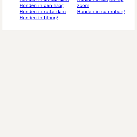
honden in den haag
zoom
honden in rotterdam
honden in culemborg
honden in tilburg