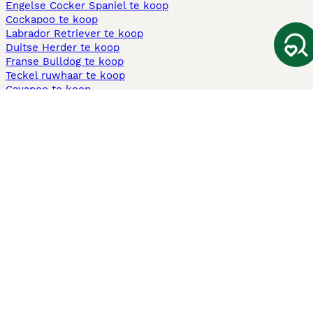
Engelse Cocker Spaniel te koop
Cockapoo te koop
Labrador Retriever te koop
Duitse Herder te koop
Franse Bulldog te koop
Teckel ruwhaar te koop
Cavapoo te koop
Andere populaire pagina's
Honden te koop in Amsterdam
Pups te koop Limburg​
Pups te koop Friesland​
Honden te koop in Gelderland
Honden te koop in Den Haag
Honden te koop in Enschede
Adopteer hond in Nederland
Informatie
Over ons
Privacybeleid
Support