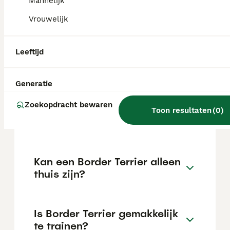
kan variëren afhankelijk van factoren zoals
Mannelijk
de stamboom, de reputatie van de fokker en
Vrouwelijk
de locatie.
Leeftijd
Wat is het karakter van een
Border Terrier?
Generatie
Zoekopdracht bewaren
Hoeveel jaar leeft een Border
Toon resultaten
(
0
)
Terrier?
Kan een Border Terrier alleen
thuis zijn?
Is Border Terrier gemakkelijk
te trainen?