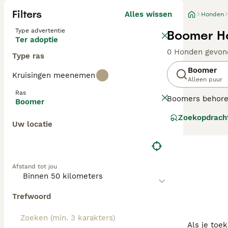
Filters
Alles wissen
Honden
Type advertentie
Boomer Ho
Ter adoptie
0 Honden gevon
Type ras
Boomer
Kruisingen meenemen
Alleen puur
Ras
Boomers behoren 
Boomer
Hoewel het kara
Zoekopdrach
levendige vriend
Uw locatie
goed met kinder
Lees onze Boome
Afstand tot jou
Trefwoord
Als je toe