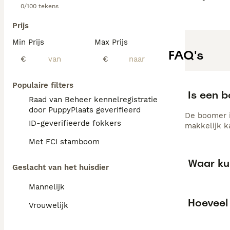
0/100 tekens
Prijs
Min Prijs
Max Prijs
FAQ's
€
€
Populaire filters
Is een 
Raad van Beheer kennelregistratie
door PuppyPlaats geverifieerd
De boomer i
ID-geverifieerde fokkers
makkelijk k
Met FCI stamboom
Waar ku
Geslacht van het huisdier
Mannelijk
Hoeveel
Vrouwelijk