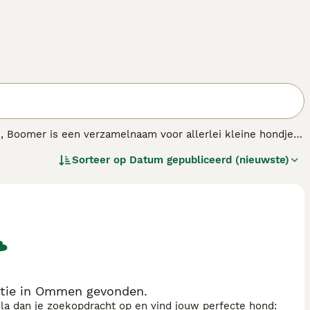
n, Boomer is een verzamelnaam voor allerlei kleine hondjes.
lieve aard en is een teder schoothondje, maar ook een
Sorteer op
Datum gepubliceerd (nieuwste)
votten. Hij is liefhebbend gericht naar zijn familie en is
tie in Ommen gevonden.
sla dan je zoekopdracht op en vind jouw perfecte hond: