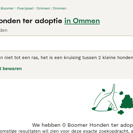
Boomer
Overijssel
Ommen
Ommen
nden ter adoptie
in Ommen
den
niet tot een ras, het is een kruising tussen 2 kleine honde
kter kan verschillen heeft de Boomer over het algemeen een 
t bewaren
. Hij heeft een optimistische houding en houdt van spelen en ra
en en andere dieren.
r adviespagina voor informatie over dit hondenras.
We hebben 0 Boomer Honden ter adop
komstige resultaten wil zien voor deze exacte zoekopdracht, 