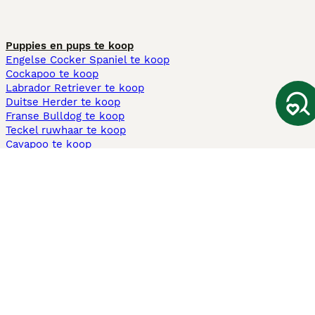
Puppies en pups te koop
Engelse Cocker Spaniel te koop
Cockapoo te koop
Labrador Retriever te koop
Duitse Herder te koop
Franse Bulldog te koop
Teckel ruwhaar te koop
Cavapoo te koop
Andere populaire pagina's
Honden te koop in Amsterdam
Pups te koop Limburg​
Pups te koop Friesland​
Honden te koop in Gelderland
Honden te koop in Den Haag
Honden te koop in Enschede
Adopteer hond in Nederland