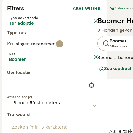
Filters
Alles wissen
Honden
Type advertentie
Boomer Ho
Ter adoptie
0 Honden gevon
Type ras
Boomer
Kruisingen meenemen
Alleen puur
Ras
Boomers behoren 
Boomer
Hoewel het kara
Zoekopdrach
levendige vriend
Uw locatie
goed met kinder
Lees onze Boome
Afstand tot jou
Trefwoord
Als je toe