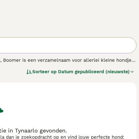
n, Boomer is een verzamelnaam voor allerlei kleine hondjes.
lieve aard en is een teder schoothondje, maar ook een
Sorteer op
Datum gepubliceerd (nieuwste)
votten. Hij is liefhebbend gericht naar zijn familie en is
e in Tynaarlo gevonden.
sla dan je zoekopdracht op en vind jouw perfecte hond: