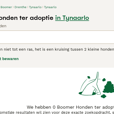
Boomer
Drenthe
Tynaarlo
Tynaarlo
nden ter adoptie
in Tynaarlo
den
niet tot een ras, het is een kruising tussen 2 kleine honde
kter kan verschillen heeft de Boomer over het algemeen een 
t bewaren
. Hij heeft een optimistische houding en houdt van spelen en ra
en en andere dieren.
r adviespagina voor informatie over dit hondenras.
We hebben 0 Boomer Honden ter adopti
komstige resultaten wil zien voor deze exacte zoekopdracht, 