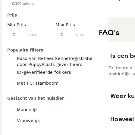
0/100 tekens
Prijs
Min Prijs
Max Prijs
FAQ's
€
€
Populaire filters
Is een 
Raad van Beheer kennelregistratie
door PuppyPlaats geverifieerd
De boomer i
ID-geverifieerde fokkers
makkelijk k
Met FCI stamboom
Waar ku
Geslacht van het huisdier
Mannelijk
Hoeveel
Vrouwelijk