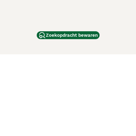
Zoekopdracht bewaren
dam
and
ag
de
d
ci Animali
Lancaster Puppies