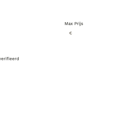
Max Prijs
€
erifieerd