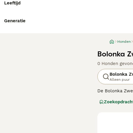
Leeftijd
Generatie
Honden
Bolonka Z
0 Honden gevon
Bolonka Z
Alleen puur
De Bolonka Zwetn
Zwetna staat vo
Zoekopdrach
Zwetna is een k
Lees onze Bolon