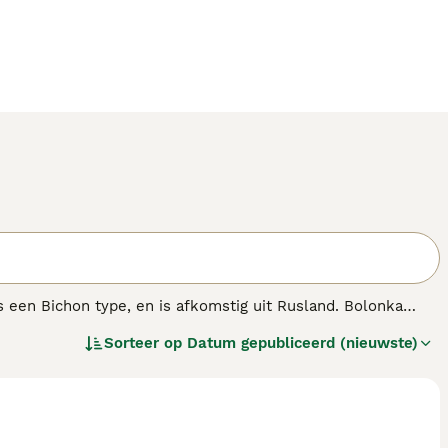
 een Bichon type, en is afkomstig uit Rusland. Bolonka
 vele kleuren en kleurcombinaties voorkomt. De Bolonka
Sorteer op
Datum gepubliceerd (nieuwste)