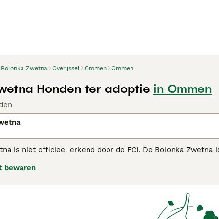
Bolonka Zwetna
Overijssel
Ommen
Ommen
wetna Honden ter adoptie
in Ommen
den
wetna
a is niet officieel erkend door de FCI. De Bolonka Zwetna is
or "gekleurde schoothondje". Het is een schoothondje dat in
t bewaren
leine gezelschapshond.
ka Zwetna adviespagina voor informatie over dit hondenras.