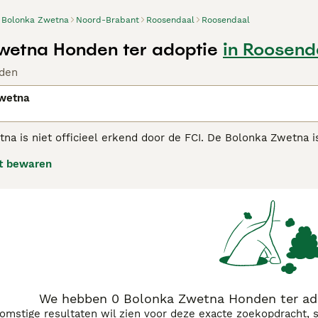
Bolonka Zwetna
Noord-Brabant
Roosendaal
Roosendaal
wetna Honden ter adoptie
in Roosend
den
wetna
a is niet officieel erkend door de FCI. De Bolonka Zwetna is
or "gekleurde schoothondje". Het is een schoothondje dat in
t bewaren
leine gezelschapshond.
ka Zwetna adviespagina voor informatie over dit hondenras.
We hebben 0 Bolonka Zwetna Honden ter ado
komstige resultaten wil zien voor deze exacte zoekopdracht, 