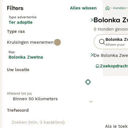
Filters
Alles wissen
Honden
Type advertentie
Bolonka Z
Ter adoptie
0 Honden gevon
Type ras
Bolonka Z
Kruisingen meenemen
Alleen puur
Ras
De Bolonka Zwetn
Bolonka Zwetna
Zwetna staat vo
Zoekopdrach
Zwetna is een k
Uw locatie
Lees onze Bolon
Afstand tot jou
Trefwoord
Als je toe