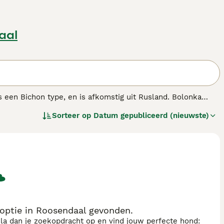
aal
 een Bichon type, en is afkomstig uit Rusland. Bolonka
 vele kleuren en kleurcombinaties voorkomt. De Bolonka
Sorteer op
Datum gepubliceerd (nieuwste)
ptie in Roosendaal gevonden.
sla dan je zoekopdracht op en vind jouw perfecte hond: