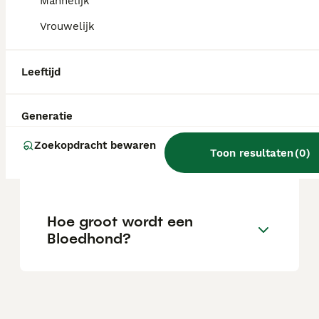
Mannelijk
socialiseren met verschillende mensen,
honden en situaties.
Vrouwelijk
Leeftijd
Wat is de prijs van een
Bloedhond?
Generatie
Zoekopdracht bewaren
Wat is het karakter van een
Toon resultaten
(
0
)
Bloedhond?
Hoe groot wordt een
Bloedhond?