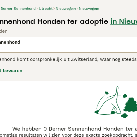
Berner Sennenhond
Utrecht
Nieuwegein
Nieuwegein
nnenhond Honden ter adoptie
in Nie
den
nnenhond
nhond komt oorspronkelijk uit Zwitserland, waar nog steeds e
r ook als werkhond. In hun thuisland staan ze bekend als be
t bewaren
r goed kunnen vinden met kinderen van alle leeftijden. Het ra
en van de intelligentste honden ter wereld te zijn. Dit betek
e hond met zijn prachtige driekleurige vacht als een van zij
er Sennenhond adviespagina
voor informatie over dit hondenr
We hebben 0 Berner Sennenhond Honden ter a
komstige resultaten wil zien voor deze exacte zoekopdracht, 