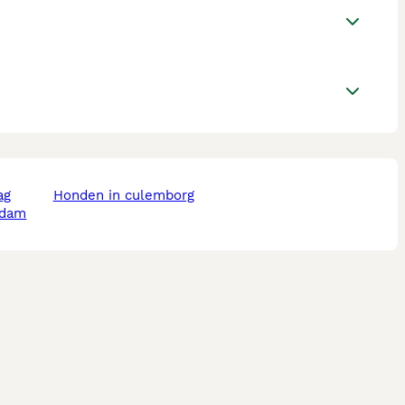
ag
honden in culemborg
rdam