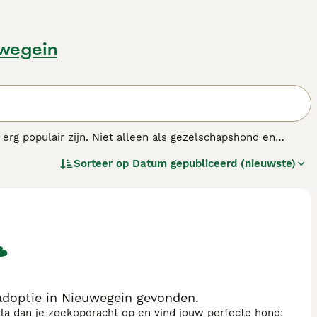
uwegein
rg populair zijn. Niet alleen als gezelschapshond en
rghonden en staan ze bekend als echte zachtaardige reuzen
Sorteer op
Datum gepubliceerd (nieuwste)
s is loyaal en aanhankelijk van aard en gaat er en er wordt
ent ook dat ze gemakkelijk te trainen zijn. De Berner is een
n onderscheidende kenmerken.
as.
doptie in Nieuwegein gevonden.
sla dan je zoekopdracht op en vind jouw perfecte hond: