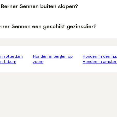
 Berner Sennen buiten slapen?
erner Sennen een geschikt gezinsdier?
in rotterdam
honden in bergen op
honden in den ha
in tilburg
zoom
honden in amste