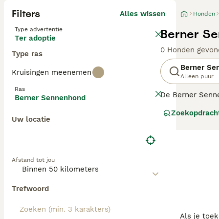
Filters
Alles wissen
Honden
Type advertentie
Berner Se
Ter adoptie
0 Honden gevon
Type ras
Berner Se
Kruisingen meenemen
Alleen puur
Ras
De Berner Senne
Berner Sennenhond
gezinshond, maa
Zoekopdrach
die het bijzonde
Uw locatie
gezegd dat het e
bijzonder knapp
Lees onze
Bern
Afstand tot jou
Trefwoord
Als je toe