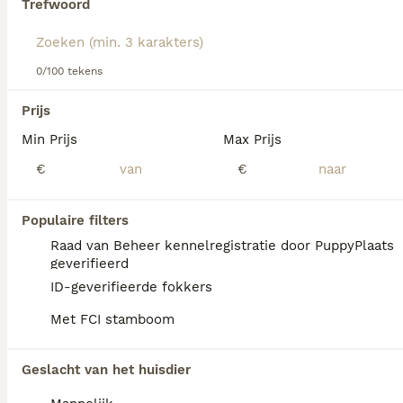
Trefwoord
Lees onze
Beierse Bergzweethond adviespagina
voor
informatie over dit hondenras.
We hebben 0 Beierse Bergzweethond Honden
0/100 tekens
ter adoptie in Losser gevonden.
Als je toekomstige resultaten wil zien voor deze 
Prijs
exacte zoekopdracht, sla dan je zoekopdracht op en 
vind jouw perfecte hond:
Min Prijs
Max Prijs
€
€
Zoekopdracht bewaren
Populaire filters
FAQ's
Raad van Beheer kennelregistratie door PuppyPlaats
geverifieerd
ID-geverifieerde fokkers
Zijn Beierse berghonden
Met FCI stamboom
zeldzaam?
De Beierse berghond is een zeldzaam ras
Geslacht van het huisdier
dat niet makkelijk te vinden is.