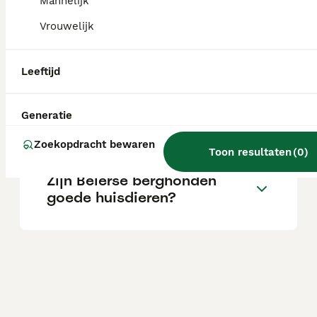
Mannelijk
Vrouwelijk
Wat is het karakter van een
Beierse Bergzweethond?
Leeftijd
Wat kost een Beierse
Generatie
Bergzweethond?
Zoekopdracht bewaren
Toon resultaten
(
0
)
Zijn Beierse berghonden
goede huisdieren?