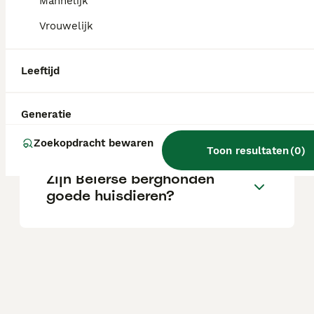
Mannelijk
Vrouwelijk
Wat is het karakter van een
Beierse Bergzweethond?
Leeftijd
Wat kost een Beierse
Generatie
Bergzweethond?
Zoekopdracht bewaren
Toon resultaten
(
0
)
Zijn Beierse berghonden
goede huisdieren?