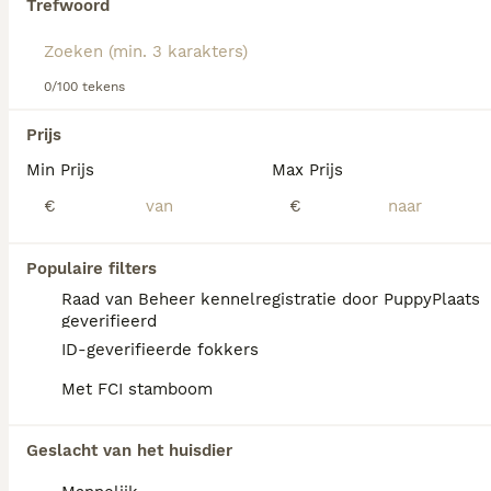
Trefwoord
Lees onze
Beierse Bergzweethond adviespagina
voor
informatie over dit hondenras.
We hebben 0 Beierse Bergzweethond Honden
0/100 tekens
ter adoptie in Amsterdam gevonden.
Als je toekomstige resultaten wil zien voor deze 
Prijs
exacte zoekopdracht, sla dan je zoekopdracht op en 
vind jouw perfecte hond:
Min Prijs
Max Prijs
€
€
Zoekopdracht bewaren
Populaire filters
FAQ's
Raad van Beheer kennelregistratie door PuppyPlaats
geverifieerd
ID-geverifieerde fokkers
Zijn Beierse berghonden
Met FCI stamboom
zeldzaam?
De Beierse berghond is een zeldzaam ras
Geslacht van het huisdier
dat niet makkelijk te vinden is.