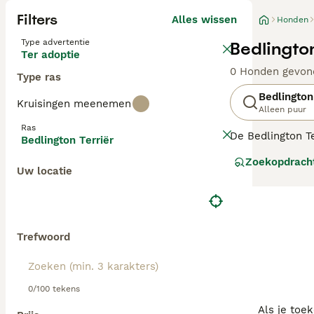
Filters
Alles wissen
Honden
Type advertentie
Bedlingto
Ter adoptie
0 Honden gevon
Type ras
Bedlington
Kruisingen meenemen
Alleen puur
Ras
De Bedlington Te
Bedlington Terriër
huisdieren, maa
Zoekopdrach
jagers zijn. Dat
Uw locatie
noorden van Eng
Lees onze
Bedli
Trefwoord
0/100 tekens
Als je toe