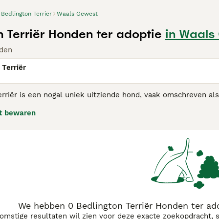
Bedlington Terriër
Waals Gewest
n Terriër Honden ter adoptie
in Waals
den
 Terriër
rriër is een nogal uniek uitziende hond, vaak omschreven als 
r zijn ook populair in de showring. Trouw aan hun terriër t
t bewaren
 zal ook blijven als ze in een huiselijke omgeving worden geh
eland, maar tegen 1877 verspreidde ze zich naar andere regio
ngton Terrier adviespagina
voor informatie over dit hondenras
We hebben 0 Bedlington Terriër Honden ter ad
komstige resultaten wil zien voor deze exacte zoekopdracht, 