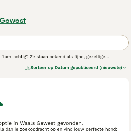
 Gewest
"lam-achtig". Ze staan bekend als fijne, gezellige
ype, zijn Bedlingtons temperamentvol omdat ze zeer bekwame
Sorteer op
Datum gepubliceerd (nieuwste)
ouden. De Bedlington werd oorspronkelijk gefokt in het
's van het land.
.
optie in Waals Gewest gevonden.
sla dan je zoekopdracht op en vind jouw perfecte hond: