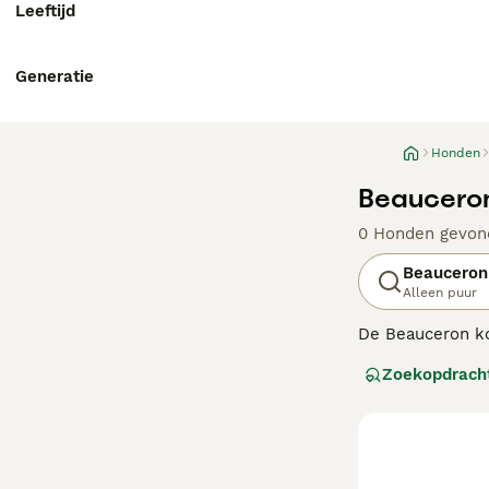
Leeftijd
Generatie
Honden
Beauceron
0 Honden gevon
Beauceron
Alleen puur
De Beauceron ko
zich hebben bew
Zoekopdrach
honden en verei
tevreden te hou
Lees onze
Beauc