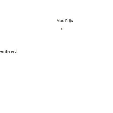
Max Prijs
€
erifieerd