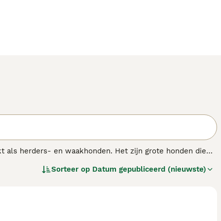
t als herders- en waakhonden. Het zijn grote honden die
d. Beaucerons zijn buitengewoon intelligente en energieke
Sorteer op
Datum gepubliceerd (nieuwste)
binatie met zoveel mogelijk mentale stimulatie om ze