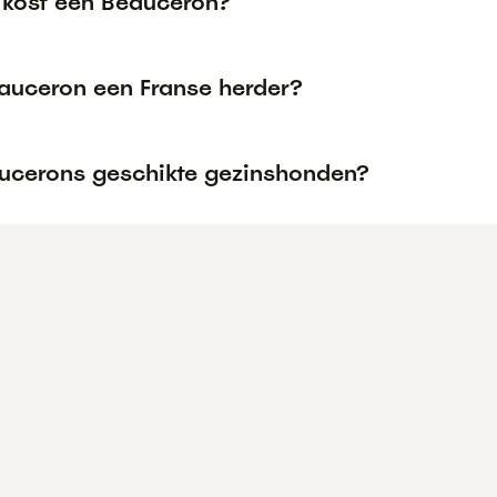
 kost een Beauceron?
eauceron een Franse herder?
aucerons geschikte gezinshonden?