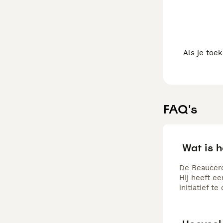
Als je toe
FAQ's
Wat is 
De Beaucero
Hij heeft e
initiatief t