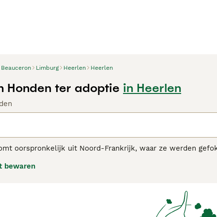
Beauceron
Limburg
Heerlen
Heerlen
 Honden ter adoptie
in Heerlen
den
mt oorspronkelijk uit Noord-Frankrijk, waar ze werden gefok
ezen, niet alleen als werkhond, maar ook als gezelschapshon
t bewaren
sen daarom de juiste hoeveelheid dagelijkse beweging in com
den.
eron adviespagina
voor informatie over dit hondenras.