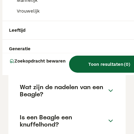
Mannelijk
locatie.
Vrouwelijk
Is een Beagle een moeilijke
Leeftijd
hond?
Generatie
Kan een Beagle alleen thuis
Zoekopdracht bewaren
blijven?
Toon resultaten
(
0
)
Wat zijn de nadelen van een
Beagle?
Is een Beagle een
knuffelhond?