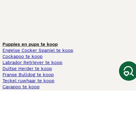
Puppies en pups te koop
Engelse Cocker Spaniel te koop
Cockapoo te koop
Labrador Retriever te koop
Duitse Herder te koop
Franse Bulldog te koop
Teckel ruwhaar te koop
Cavapoo te koop
Andere populaire pagina's
Honden te koop in Amsterdam
Pups te koop Limburg​
Pups te koop Friesland​
Honden te koop in Gelderland
Honden te koop in Den Haag