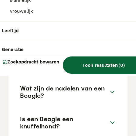
Mannelijk
locatie.
Vrouwelijk
Is een Beagle een moeilijke
Leeftijd
hond?
Generatie
Kan een Beagle alleen thuis
Zoekopdracht bewaren
blijven?
Toon resultaten
(
0
)
Wat zijn de nadelen van een
Beagle?
Is een Beagle een
knuffelhond?