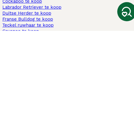
Cockapoo te koop
Labrador Retriever te koop
Duitse Herder te koop
Franse Bulldog te koop
Teckel ruwhaar te koop
Cavapoo te koop
Andere populaire pagina's
Honden te koop in Amsterdam
Pups te koop Limburg​
Pups te koop Friesland​
Honden te koop in Gelderland
Honden te koop in Den Haag
Honden te koop in Enschede
Adopteer hond in Nederland
Informatie
Over ons
Privacybeleid
Support
Pers