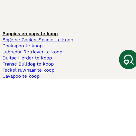
Puppies en pups te koop
Engelse Cocker Spaniel te koop
Cockapoo te koop
Labrador Retriever te koop
Duitse Herder te koop
Franse Bulldog te koop
Teckel ruwhaar te koop
Cavapoo te koop
Andere populaire pagina's
Honden te koop in Amsterdam
Pups te koop Limburg​
Pups te koop Friesland​
Honden te koop in Gelderland
Honden te koop in Den Haag
Honden te koop in Enschede
Adopteer hond in Nederland