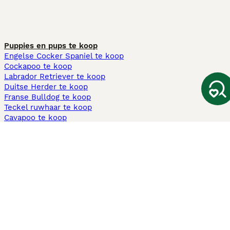
Puppies en pups te koop
Engelse Cocker Spaniel te koop
Cockapoo te koop
Labrador Retriever te koop
Duitse Herder te koop
Franse Bulldog te koop
Teckel ruwhaar te koop
Cavapoo te koop
Andere populaire pagina's
Honden te koop in Amsterdam
Pups te koop Limburg​
Pups te koop Friesland​
Honden te koop in Gelderland
Honden te koop in Den Haag
Honden te koop in Enschede
Adopteer hond in Nederland