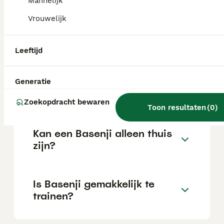
Mannelijk
Vrouwelijk
Wat is het karakter van een
Basenji?
Leeftijd
Hoeveel jaar leeft een
Generatie
Basenji?
Zoekopdracht bewaren
Toon resultaten
(
0
)
Kan een Basenji alleen thuis
zijn?
Is Basenji gemakkelijk te
trainen?