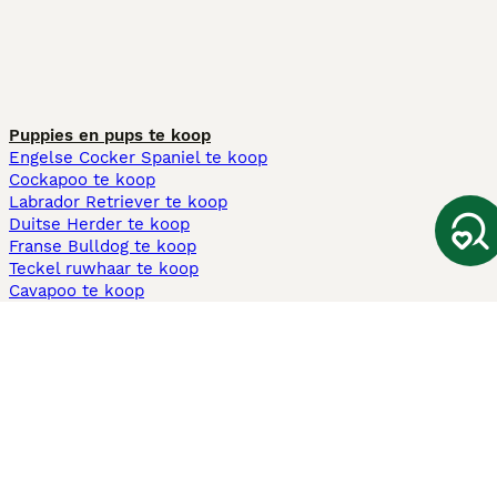
Puppies en pups te koop
Engelse Cocker Spaniel te koop
Cockapoo te koop
Labrador Retriever te koop
Duitse Herder te koop
Franse Bulldog te koop
Teckel ruwhaar te koop
Cavapoo te koop
Andere populaire pagina's
Honden te koop in Amsterdam
Pups te koop Limburg​
Pups te koop Friesland​
Honden te koop in Gelderland
Honden te koop in Den Haag
Honden te koop in Enschede