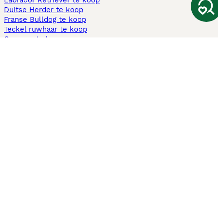
Labrador Retriever te koop
Duitse Herder te koop
Franse Bulldog te koop
Teckel ruwhaar te koop
Cavapoo te koop
Andere populaire pagina's
Honden te koop in Amsterdam
Pups te koop Limburg​
Pups te koop Friesland​
Honden te koop in Gelderland
Honden te koop in Den Haag
Honden te koop in Enschede
Adopteer hond in Nederland
Informatie
Over ons
Privacybeleid
Support
Pers
Voorwaarden
Pups verkopen