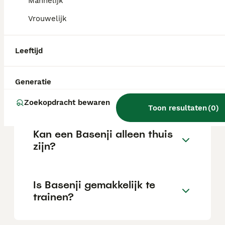
Mannelijk
Vrouwelijk
Wat is het karakter van een
Basenji?
Leeftijd
Hoeveel jaar leeft een
Generatie
Basenji?
Zoekopdracht bewaren
Toon resultaten
(
0
)
Kan een Basenji alleen thuis
zijn?
Is Basenji gemakkelijk te
trainen?