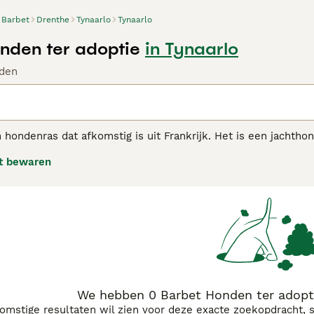
Barbet
Drenthe
Tynaarlo
Tynaarlo
nden ter adoptie
in Tynaarlo
den
 hondenras dat afkomstig is uit Frankrijk. Het is een jachtho
wild. Het is ook een prettige huis/gezinshond en tegenwoordi
t bewaren
Franse waterhond genoemd.
t adviespagina voor informatie over dit hondenras.
We hebben 0 Barbet Honden ter adopti
komstige resultaten wil zien voor deze exacte zoekopdracht, 