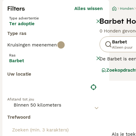
Filters
Alles wissen
Honden
Type advertentie
Barbet Ho
Ter adoptie
0 Honden gevon
Type ras
Barbet
Kruisingen meenemen
Alleen puur
Ras
De Barbet is een
Barbet
geschoten water
Zoekopdrach
wordt ook wel 
Uw locatie
Lees onze Barbe
Afstand tot jou
Trefwoord
Als je toe