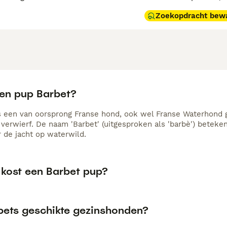
Zoekopdracht bew
een pup Barbet?
s een van oorsprong Franse hond, ook wel Franse Waterhond g
verwierf. De naam 'Barbet' (uitgesproken als 'barbè') beteken
r de jacht op waterwild.
 kost een Barbet pup?
rbets geschikte gezinshonden?