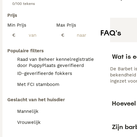
0/100 tekens
Prijs
Min Prijs
Max Prijs
FAQ's
€
€
Populaire filters
Wat is 
Raad van Beheer kennelregistratie
door PuppyPlaats geverifieerd
De Barbet i
ID-geverifieerde fokkers
bekendheid 
ingezet voo
Met FCI stamboom
Geslacht van het huisdier
Hoeveel
Mannelijk
Vrouwelijk
Zijn ba