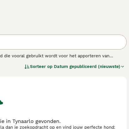
nd die vooral gebruikt wordt voor het apporteren van
g wordt de Barbet ook getraind als geleidehond. Het ras
Sorteer op
Datum gepubliceerd (nieuwste)
e in Tynaarlo gevonden.
sla dan je zoekopdracht op en vind jouw perfecte hond: