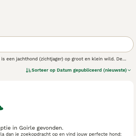
s een jachthond (zichtjager) op groot en klein wild. De
oze energie.
Sorteer op
Datum gepubliceerd (nieuwste)
tie in Goirle gevonden.
sla dan je zoekopdracht op en vind jouw perfecte hond: