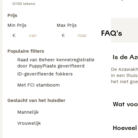
0/100 tekens
Prijs
Min Prijs
Max Prijs
FAQ's
€
€
Populaire filters
Is de A
Raad van Beheer kennelregistratie
door PuppyPlaats geverifieerd
De Azawakh i
ID-geverifieerde fokkers
In een thui
het niet goe
Met FCI stamboom
Geslacht van het huisdier
Wat voo
Mannelijk
Vrouwelijk
Hoeveel