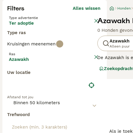
Filters
Alles wissen
Honden
Type advertentie
Azawakh 
Ter adoptie
0 Honden gevon
Type ras
Azawakh
Kruisingen meenemen
Alleen puur
Ras
De Azawakh is ee
Azawakh
Azawakh is een 
Zoekopdrach
Uw locatie
Lees onze Azawa
Afstand tot jou
Trefwoord
Als je toe