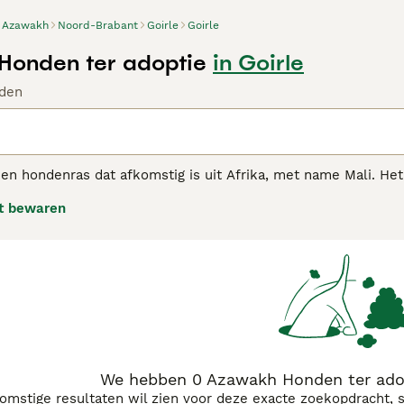
Azawakh
Noord-Brabant
Goirle
Goirle
Honden ter adoptie
in Goirle
den
n hondenras dat afkomstig is uit Afrika, met name Mali. Het i
temperamentvolle, waakse en levendige hond met een tomel
t bewaren
kh adviespagina voor informatie over dit hondenras.
We hebben 0 Azawakh Honden ter adop
komstige resultaten wil zien voor deze exacte zoekopdracht, 