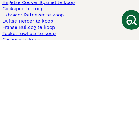
Engelse Cocker Spaniel te koop
Cockapoo te koop
Labrador Retriever te koop
Duitse Herder te koop
Franse Bulldog te koop
Teckel ruwhaar te koop
Cavapoo te koop
Andere populaire pagina's
Honden te koop in Amsterdam
Pups te koop Limburg​
Pups te koop Friesland​
Honden te koop in Gelderland
Honden te koop in Den Haag
Honden te koop in Enschede
Adopteer hond in Nederland
Informatie
Over ons
Privacybeleid
Support