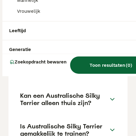
€700 maar dit kan variëren afhankelijk van
Mannelijk
factoren zoals de stamboom, de reputatie
Vrouwelijk
van de fokker en de locatie.
Leeftijd
Wat is het karakter van een
Australische Silky Terrier?
Generatie
Zoekopdracht bewaren
Hoeveel jaar leeft een
Toon resultaten
(
0
)
Australische Silky Terrier?
Kan een Australische Silky
Terrier alleen thuis zijn?
Is Australische Silky Terrier
gemakkelijk te trainen?