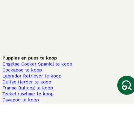
Puppies en pups te koop
Engelse Cocker Spaniel te koop
Cockapoo te koop
Labrador Retriever te koop
Duitse Herder te koop
Franse Bulldog te koop
Teckel ruwhaar te koop
Cavapoo te koop
Andere populaire pagina's
Honden te koop in Amsterdam
Pups te koop Limburg​
Pups te koop Friesland​