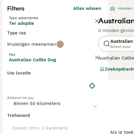
Filters
Alles wissen
Honden
Type advertentie
Australia
Ter adoptie
0 Honden gevon
Type ras
Australian
Kruisingen meenemen
Alleen puur
Ras
Australian Catt
Australian Cattle Dog
dankzij hun ste
Zoekopdrach
populair geworde
Uw locatie
Lees onze
Austr
Afstand tot jou
Trefwoord
Als je toe