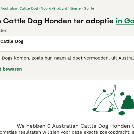
Australian Cattle Dog
Noord-Brabant
Goirle
Goirle
n Cattle Dog Honden ter adoptie
in Go
den
 Cattle Dog
le Dogs komen, zoals hun naam al doet vermoeden, uit Austra
rke karakter, uithoudingsvermogen en het vermogen om lange t
t bewaren
n als gezinshond, niet alleen in Australië, maar ook in ande
alian Cattle Dog adviespagina
voor informatie over dit honden
We hebben 0 Australian Cattle Dog Honden te
komstige resultaten wil zien voor deze exacte zoekopdracht, 