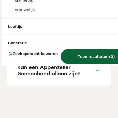
Mannelijk
Vrouwelijk
Wat is het karakter van een
Appenzeller Sennenhond?
Leeftijd
Blaffen Appenzeller
Generatie
Sennenhonden veel?
Zoekopdracht bewaren
Toon resultaten
(
0
)
Kan een Appenzeller
Sennenhond alleen zijn?