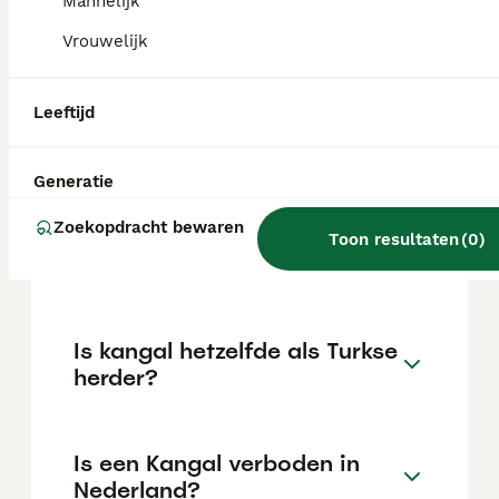
€515 maar dit kan variëren afhankelijk van
Mannelijk
factoren zoals de stamboom, de reputatie
Vrouwelijk
van de fokker en de locatie.
Leeftijd
Is de Anatolische herder
gevaarlijk?
Generatie
Zoekopdracht bewaren
Wat is het karakter van een
Toon resultaten
(
0
)
Anatolische herdershond?
Is kangal hetzelfde als Turkse
herder?
Is een Kangal verboden in
Nederland?