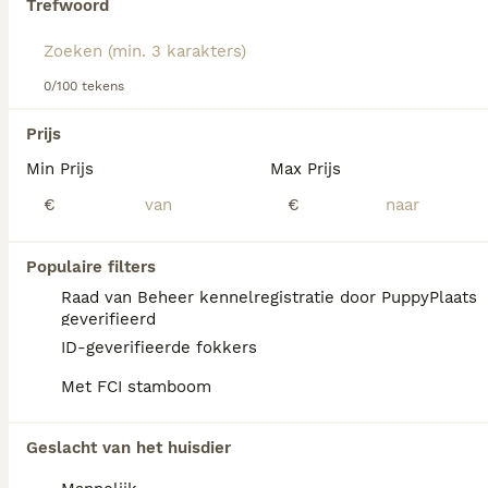
Trefwoord
We hebben 0 Anatolische Herdershond
0/100 tekens
Honden ter adoptie in Brunssum gevonden.
Als je toekomstige resultaten wil zien voor deze 
Prijs
exacte zoekopdracht, sla dan je zoekopdracht op en 
vind jouw perfecte hond:
Min Prijs
Max Prijs
€
€
Zoekopdracht bewaren
Populaire filters
FAQ's
Raad van Beheer kennelregistratie door PuppyPlaats
geverifieerd
ID-geverifieerde fokkers
Hoe duur is een Anatolische
Met FCI stamboom
herder?
De gemiddelde prijs voor een Anatolische
Geslacht van het huisdier
Herdershond pup in Nederland ligt rond de