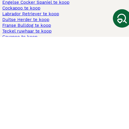
Engelse Cocker Spaniel te koop
Cockapoo te koop
Labrador Retriever te koop
Duitse Herder te koop
Franse Bulldog te koop
Teckel ruwhaar te koop
Cavapoo te koop
Andere populaire pagina's
Honden te koop in Amsterdam
Pups te koop Limburg​
Pups te koop Friesland​
Honden te koop in Gelderland
Honden te koop in Den Haag
Honden te koop in Enschede
Adopteer hond in Nederland
Informatie
Over ons
Privacybeleid
Support