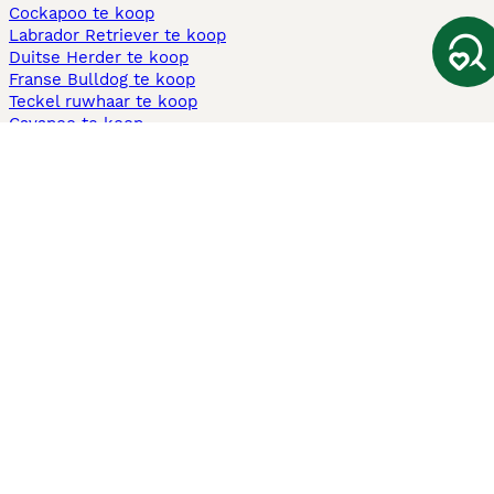
Cockapoo te koop
Labrador Retriever te koop
Duitse Herder te koop
Franse Bulldog te koop
Teckel ruwhaar te koop
Cavapoo te koop
Andere populaire pagina's
Honden te koop in Amsterdam
Pups te koop Limburg​
Pups te koop Friesland​
Honden te koop in Gelderland
Honden te koop in Den Haag
Honden te koop in Enschede
Adopteer hond in Nederland
Informatie
Over ons
Privacybeleid
Support
Pers