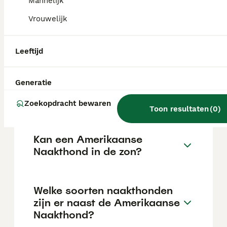
de aanschafprijs aan de hogere kant ligt.
Mannelijk
Vrouwelijk
Zijn Amerikaanse naakte
terriërs goede huisdieren?
Leeftijd
Generatie
Hoe is het karakter van een
Amerikaanse Naakthond?
Zoekopdracht bewaren
Toon resultaten
(
0
)
Kan een Amerikaanse
Naakthond in de zon?
Welke soorten naakthonden
zijn er naast de Amerikaanse
Naakthond?