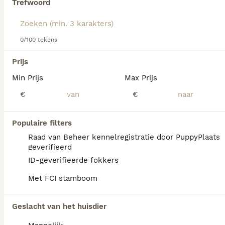
Trefwoord
We hebben 0 Amerikaanse Naakthond
0/100 tekens
Honden ter adoptie in Losser gevonden.
Als je toekomstige resultaten wil zien voor deze 
Prijs
exacte zoekopdracht, sla dan je zoekopdracht op en 
vind jouw perfecte hond:
Min Prijs
Max Prijs
€
€
Zoekopdracht bewaren
Populaire filters
FAQ's
Raad van Beheer kennelregistratie door PuppyPlaats
geverifieerd
ID-geverifieerde fokkers
Wat kost een Amerikaanse
Met FCI stamboom
naakthond?
De Amerikaanse naakthond is een bijzonder
Geslacht van het huisdier
ras dat niet breed beschikbaar is, waardoor