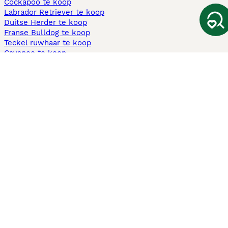
Cockapoo te koop
Labrador Retriever te koop
Duitse Herder te koop
Franse Bulldog te koop
Teckel ruwhaar te koop
Cavapoo te koop
Andere populaire pagina's
Honden te koop in Amsterdam
Pups te koop Limburg​
Pups te koop Friesland​
Honden te koop in Gelderland
Honden te koop in Den Haag
Honden te koop in Enschede
Adopteer hond in Nederland
Informatie
Over ons
Privacybeleid
Support
Pers