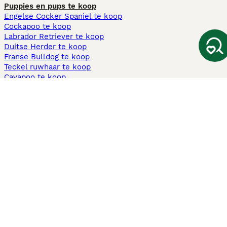
Puppies en pups te koop
Engelse Cocker Spaniel te koop
Cockapoo te koop
Labrador Retriever te koop
Duitse Herder te koop
Franse Bulldog te koop
Teckel ruwhaar te koop
Cavapoo te koop
Andere populaire pagina's
Honden te koop in Amsterdam
Pups te koop Limburg​
Pups te koop Friesland​
Honden te koop in Gelderland
Honden te koop in Den Haag
Honden te koop in Enschede
Adopteer hond in Nederland
Informatie
Over ons
Privacybeleid