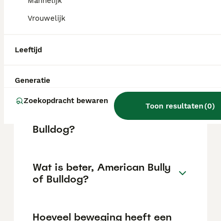
maar dit kan variëren afhankelijk van
Mannelijk
factoren zoals de stamboom, de reputatie
Vrouwelijk
van de fokker en de locatie.
Leeftijd
Is een Amerikaanse bulldog
een goed huisdier?
Generatie
Zoekopdracht bewaren
Wat is de levensverwachting
Toon resultaten
(
0
)
van een Amerikaanse
Bulldog?
Wat is beter, American Bully
of Bulldog?
Hoeveel beweging heeft een