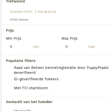
Trefwoord
Lees onze
Amerikaanse Bulldog adviespagina
voor
informatie over dit hondenras.
We hebben 0 Amerikaanse Bulldog Honden
0/100 tekens
ter adoptie in Leusden gevonden.
Als je toekomstige resultaten wil zien voor deze 
Prijs
exacte zoekopdracht, sla dan je zoekopdracht op en 
vind jouw perfecte hond:
Min Prijs
Max Prijs
€
€
Zoekopdracht bewaren
Populaire filters
FAQ's
Raad van Beheer kennelregistratie door PuppyPlaats
geverifieerd
ID-geverifieerde fokkers
Wat kost een Amerikaanse
Met FCI stamboom
Bulldog pup?
De gemiddelde prijs voor een Amerikaanse
Geslacht van het huisdier
Bulldog pup in Nederland ligt rond de €922