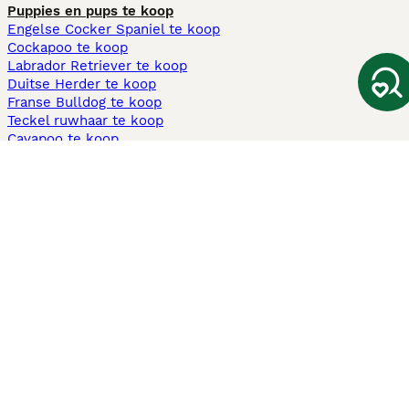
Puppies en pups te koop
Engelse Cocker Spaniel te koop
Cockapoo te koop
Labrador Retriever te koop
Duitse Herder te koop
Franse Bulldog te koop
Teckel ruwhaar te koop
Cavapoo te koop
Andere populaire pagina's
Honden te koop in Amsterdam
Pups te koop Limburg​
Pups te koop Friesland​
Honden te koop in Gelderland
Honden te koop in Den Haag
Honden te koop in Enschede
Adopteer hond in Nederland
Informatie
Over ons
Privacybeleid