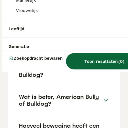
maar dit kan variëren afhankelijk van
Mannelijk
factoren zoals de stamboom, de reputatie
Vrouwelijk
van de fokker en de locatie.
Leeftijd
Is een Amerikaanse bulldog
een goed huisdier?
Generatie
Zoekopdracht bewaren
Wat is de levensverwachting
Toon resultaten
(
0
)
van een Amerikaanse
Bulldog?
Wat is beter, American Bully
of Bulldog?
Hoeveel beweging heeft een