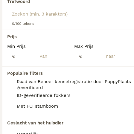
Trefwoord
Lees onze
Amerikaanse Bulldog adviespagina
voor
informatie over dit hondenras.
We hebben 0 Amerikaanse Bulldog Honden
0/100 tekens
ter adoptie in Coevorden gevonden.
Als je toekomstige resultaten wil zien voor deze 
Prijs
exacte zoekopdracht, sla dan je zoekopdracht op en 
vind jouw perfecte hond:
Min Prijs
Max Prijs
€
€
Zoekopdracht bewaren
Populaire filters
FAQ's
Raad van Beheer kennelregistratie door PuppyPlaats
geverifieerd
ID-geverifieerde fokkers
Wat kost een Amerikaanse
Met FCI stamboom
Bulldog pup?
De gemiddelde prijs voor een Amerikaanse
Geslacht van het huisdier
Bulldog pup in Nederland ligt rond de €922