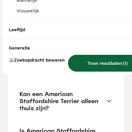
Mannelijk
Vrouwelijk
Wat is het karakter van een
American Staffordshire
Leeftijd
Terrier?
Generatie
Hoeveel jaar leeft een
Zoekopdracht bewaren
American Staffordshire
Toon resultaten
(
1
)
Terrier?
Kan een American
Staffordshire Terrier alleen
thuis zijn?
Is American Staffordshire